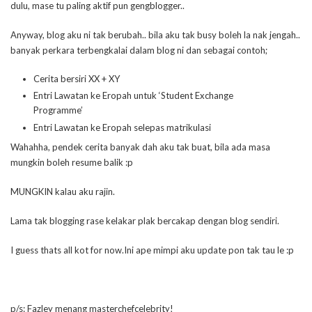
dulu, mase tu paling aktif pun gengblogger..
Anyway, blog aku ni tak berubah.. bila aku tak busy boleh la nak jengah..
banyak perkara terbengkalai dalam blog ni dan sebagai contoh;
Cerita bersiri XX + XY
Entri Lawatan ke Eropah untuk ‘Student Exchange
Programme’
Entri Lawatan ke Eropah selepas matrikulasi
Wahahha, pendek cerita banyak dah aku tak buat, bila ada masa
mungkin boleh resume balik :p
MUNGKIN kalau aku rajin.
Lama tak blogging rase kelakar plak bercakap dengan blog sendiri.
I guess thats all kot for now.Ini ape mimpi aku update pon tak tau le :p
p/s: Fazley menang masterchefcelebrity!