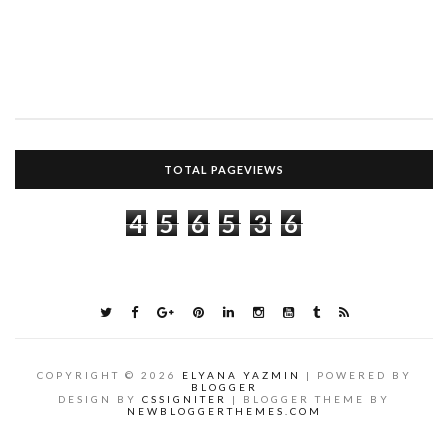
TOTAL PAGEVIEWS
4
5
6
5
3
6
COPYRIGHT ©
2026
ELYANA YAZMIN
| POWERED BY
BLOGGER
DESIGN BY
CSSIGNITER
| BLOGGER THEME BY
NEWBLOGGERTHEMES.COM