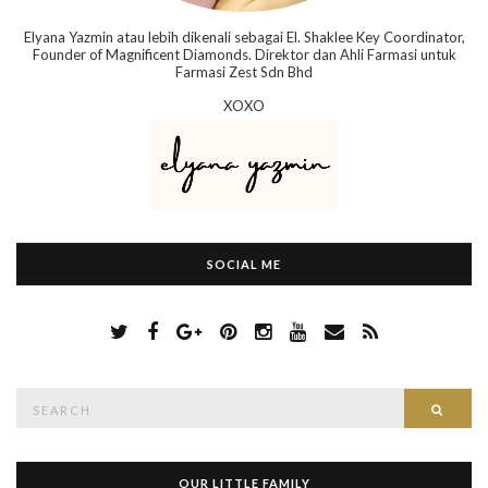
Elyana Yazmin atau lebih dikenali sebagai El. Shaklee Key Coordinator,
Founder of Magnificent Diamonds. Direktor dan Ahli Farmasi untuk
Farmasi Zest Sdn Bhd
XOXO
SOCIAL ME
S
Searc
e
a
r
c
h
OUR LITTLE FAMILY