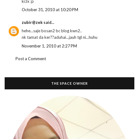
ki3x ;p
October 31, 2010 at 10:20 PM
zubir@zek
said...
hehe...saje bosan2 bc blog kwn2..
nk tamat da ker??aduhai...jauh tgl ni...huhu
November 1, 2010 at 2:27 PM
Post a Comment
THE SPACE OWNER