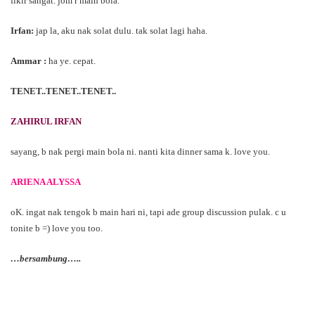
fikir sangat. jom r main bola.
Irfan:
jap la, aku nak solat dulu. tak solat lagi haha.
Ammar :
ha ye. cepat.
TENET..TENET..TENET..
ZAHIRUL IRFAN
sayang, b nak pergi main bola ni. nanti kita dinner sama k. love you.
ARIENA ALYSSA
oK. ingat nak tengok b main hari ni, tapi ade group discussion pulak. c u
tonite b =) love you too.
…bersambung…..