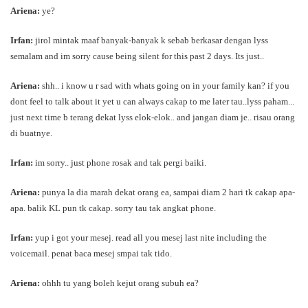
Ariena:
ye?
Irfan:
jirol mintak maaf banyak-banyak k sebab berkasar dengan lyss
semalam and im sorry cause being silent for this past 2 days. Its just..
Ariena:
shh.. i know u r sad with whats going on in your family kan? if you
dont feel to talk about it yet u can always cakap to me later tau..lyss paham...
just next time b terang dekat lyss elok-elok.. and jangan diam je.. risau orang
di buatnye.
Irfan:
im sorry.. just phone rosak and tak pergi baiki.
Ariena:
punya la dia marah dekat orang ea, sampai diam 2 hari tk cakap apa-
apa. balik KL pun tk cakap. sorry tau tak angkat phone.
Irfan:
yup i got your mesej. read all you mesej last nite including the
voicemail. penat baca mesej smpai tak tido.
Ariena:
ohhh tu yang boleh kejut orang subuh ea?