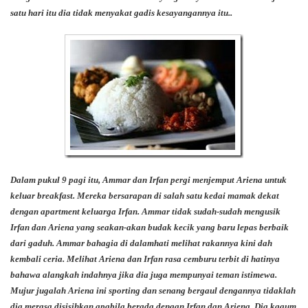
satu hari itu dia tidak menyakat gadis kesayangannya itu..
Dalam pukul 9 pagi itu, Ammar dan Irfan pergi menjemput Ariena untuk
keluar breakfast. Mereka bersarapan di salah satu kedai mamak dekat
dengan apartment keluarga Irfan. Ammar tidak sudah-sudah mengusik
Irfan dan Ariena yang seakan-akan budak kecik yang baru lepas berbaik
dari gaduh. Ammar bahagia di dalamhati melihat rakannya kini dah
kembali ceria. Melihat Ariena dan Irfan rasa cemburu terbit di hatinya
bahawa alangkah indahnya jika dia juga mempunyai teman istimewa.
Mujur jugalah Ariena ini sporting dan senang bergaul dengannya tidaklah
dia merasa disisihkan apabila berada dengan Irfan dan Ariena. Dia kagum