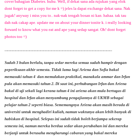
cover bahagian Diabetes. huhu. Well, if dekat sana ada rujukan yang elok
dont forget to get a copy for me k =) jeles la dapat exchange dekat sana. Nak
jugak! anyway i miss you to.. nak-nak tengah bosan ni kan. hahaa. tak tau
dah nak cakap ape. update me on about your dinner tonite k. i really looking
forward to know what you eat and ape yang sedap sangat. Oh! dont forget
photos too =)
………………………………………………………………………………………………………
Sudah 3 bulan berlalu, tanpa sedar mereka semua sudah hampir dengan
peperiksaan akhir semesta. Tidak lama lagi Ariena dan Sofia bakal
memasuki tahun 4 dan memulakan praktikal, manakala ammar dan Irfan
pula akan memasuki tahun 2. Di saat ini, perhubungan Irfan dan Ariena
bakal di uji sekali lagi kerana tahun 4 ini ariena akan mula bertugas di
hospital dan Irfan akan menyambung pengajiannya di UKMB sebagai
pelajar tahun 2 seperti biasa. Sememangnya Ariena akan masih berada di
universiti untuk menghadiri kuliah, namun waktunya akan lebih banyak di
habiskan di hospital. Selepas ini sudah tidak boleh berjumpa sekerap
semesta ini, namun mereka berdua sedar akan perubahan ini dan mereka
berjanji untuk berusaha mengharungi cabaran yang bakal mereka