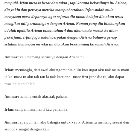
tempuhi. Irfan merasa berat dan takut , tapi kerana kekasihnya itu Ariena,
dia yakin dan percaya mereka mampu bertahan. Irfan sudah mula
menyusun masa depannya agar sejurus dia tamat belajar dia akan terus
mengikat tali pertunangan dengan Ariena. Namun yang dia bimbangkan
adalah apabila Ariena tamat tahun 4 dan akan mula masuk ke alam
pekerjaan. Irfan juga sudah berpakat dengan Ariena bahawa genap
setahun hubungan mereka ini dia akan berkunjung ke rumah Ariena.
Ammar:
kau memang serius ye dengan Ariena ni.
Irfan:
memangla, dari awal aku ngorat dia dulu kau ingat aku nak main-main
je ke. masa tu aku tak tau la nak kate ape ..mase first jupe dia tu, aku dapat
rasa..haih entahlah..
Ammar:
hahaha entah aku..tak paham.
Irfan:
sampai masa nanti kau paham la.
Ammar:
ape pun fan. aku bahagia untuk kau k. Ariena tu memang sesuai dan
secocok sangat dengan kau.