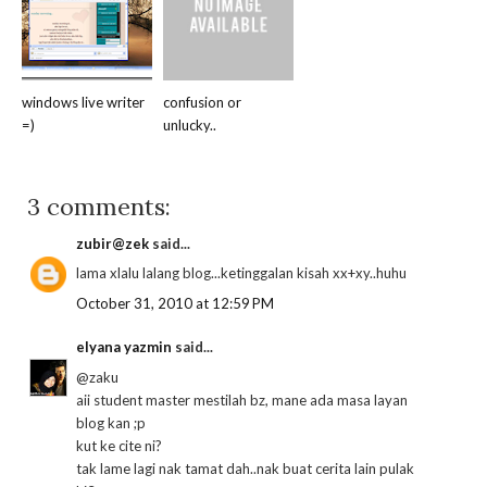
windows live writer
confusion or
=)
unlucky..
3 comments:
zubir@zek
said...
lama xlalu lalang blog...ketinggalan kisah xx+xy..huhu
October 31, 2010 at 12:59 PM
elyana yazmin
said...
@zaku
aii student master mestilah bz, mane ada masa layan
blog kan ;p
kut ke cite ni?
tak lame lagi nak tamat dah..nak buat cerita lain pulak