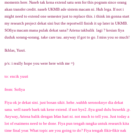
moments here. Naseb tak kena extend satu sem for this pogram since orang
akan transfer credit. naseb UKMB ade sistem macam ni. Huh lega. If not i
might need to extend one semester just to replace this. i think im gonna start
my research project dekat sini but the reportwill finish it up later in UKMB.
SOfiya macam mana pulak dekat sana? Ariena takbalik lagi ? kesian fiya
duduk sorang-sorang. take care tau. anyway if got to go. I miss you so much!
Ikhlas, Yusri.
p/s: i really hope you were here with me =)
to: encik yusri
from: Sofiya
Fiya ok je dekat sini. just bosan sikit. hehe..wahhh seronoknye dia dekat
sana. well naseb baek tak kene extend. if not bye2..fiya grad dulu buwekk ;p.
Anyway, Ariena balik dengan Irfan hari ni. not much to tell you. Just today a
lot of esaimens need to be done. Fiya pun tengah rangka untuk research kita
time final year. What topic are you going to do? Fiya tengah fikir-fikir nak