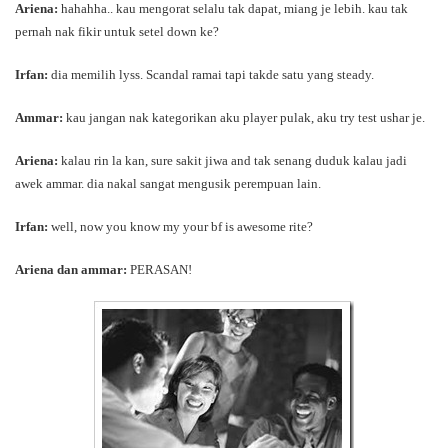
Ariena:
hahahha.. kau mengorat selalu tak dapat, miang je lebih. kau tak
pernah nak fikir untuk setel down ke?
Irfan:
dia memilih lyss. Scandal ramai tapi takde satu yang steady.
Ammar:
kau jangan nak kategorikan aku player pulak, aku try test ushar je.
Ariena:
kalau rin la kan, sure sakit jiwa and tak senang duduk kalau jadi
awek ammar. dia nakal sangat mengusik perempuan lain.
Irfan:
well, now you know my your bf is awesome rite?
Ariena dan ammar:
PERASAN!