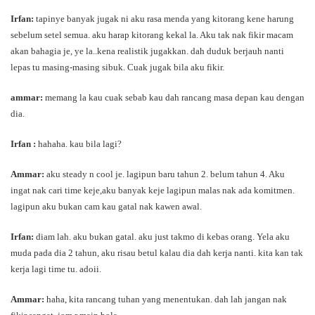
Irfan:
tapinye banyak jugak ni aku rasa menda yang kitorang kene harung
sebelum setel semua. aku harap kitorang kekal la. Aku tak nak fikir macam
akan bahagia je, ye la..kena realistik jugakkan. dah duduk berjauh nanti
lepas tu masing-masing sibuk. Cuak jugak bila aku fikir.
ammar:
memang la kau cuak sebab kau dah rancang masa depan kau dengan
dia.
Irfan :
hahaha. kau bila lagi?
Ammar:
aku steady n cool je. lagipun baru tahun 2. belum tahun 4. Aku
ingat nak cari time keje,aku banyak keje lagipun malas nak ada komitmen.
lagipun aku bukan cam kau gatal nak kawen awal.
Irfan:
diam lah. aku bukan gatal. aku just takmo di kebas orang. Yela aku
muda pada dia 2 tahun, aku risau betul kalau dia dah kerja nanti. kita kan tak
kerja lagi time tu. adoii.
Ammar:
haha, kita rancang tuhan yang menentukan. dah lah jangan nak