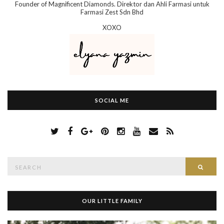
Founder of Magnificent Diamonds. Direktor dan Ahli Farmasi untuk
Farmasi Zest Sdn Bhd
XOXO
SOCIAL ME
S
Searc
e
a
r
c
h
OUR LITTLE FAMILY
f
o