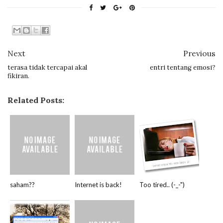
Next
Previous
terasa tidak tercapai akal
entri tentang emosi?
fikiran.
Related Posts:
saham??
Internet is back!
Too tired.. (-_-")