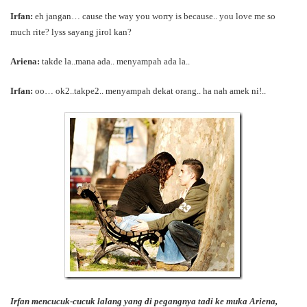
Irfan:
eh jangan… cause the way you worry is because.. you love me so
much rite? lyss sayang jirol kan?
Ariena:
takde la..mana ada.. menyampah ada la..
Irfan:
oo… ok2..takpe2.. menyampah dekat orang.. ha nah amek ni!..
Irfan mencucuk-cucuk lalang yang di pegangnya tadi ke muka Ariena,