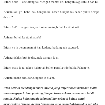
Irfan:
hello… ade orang tak? tengah mamai ke? bangun syg..subuh dah ni.
Ariena:
ok..ye.. hehe..nak bangun ni.. naseb b kejut, tak sedar..pukul berapa
dah ni?
Irfan:
6.45 ..bangun tau, tapi sebelum tu, boleh ke tidak ni?
Ariena:
boleh ke tidak apa b?
Irfan:
ye la perempuan ni kan kadang-kadang ada excused.
Ariena:
ishk sibuk je dia.. nak bangun la ni.
Irfan:
malu la tu. takpe kalau tak boleh pegi la tido balik. Paham je.
Ariena:
mana ada..dah2..ngade la dia ni.
Irfan ketawa mendengar suara Ariena yang terjerit kecil menahan malu,
sememangnya Ariena pantang jika perkara-perkara perempuan ini di
sentuh. Kadan-kala sengaja irfan jadikan sebagai bahan untuk
mengenakan Ariena. Reaksi Ariena itu yang menyebabkan tidak sah jika