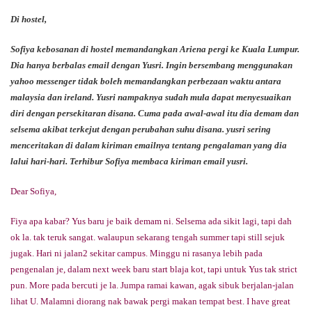
Di hostel,
Sofiya kebosanan di hostel memandangkan Ariena pergi ke Kuala Lumpur.
Dia hanya berbalas email dengan Yusri. Ingin bersembang menggunakan
yahoo messenger tidak boleh memandangkan perbezaan waktu antara
malaysia dan ireland. Yusri nampaknya sudah mula dapat menyesuaikan
diri dengan persekitaran disana. Cuma pada awal-awal itu dia demam dan
selsema akibat terkejut dengan perubahan suhu disana. yusri sering
menceritakan di dalam kiriman emailnya tentang pengalaman yang dia
lalui hari-hari. Terhibur Sofiya membaca kiriman email yusri.
Dear Sofiya,
Fiya apa kabar? Yus baru je baik demam ni. Selsema ada sikit lagi, tapi dah
ok la. tak teruk sangat. walaupun sekarang tengah summer tapi still sejuk
jugak. Hari ni jalan2 sekitar campus. Minggu ni rasanya lebih pada
pengenalan je, dalam next week baru start blaja kot, tapi untuk Yus tak strict
pun. More pada bercuti je la. Jumpa ramai kawan, agak sibuk berjalan-jalan
lihat U. Malamni diorang nak bawak pergi makan tempat best. I have great