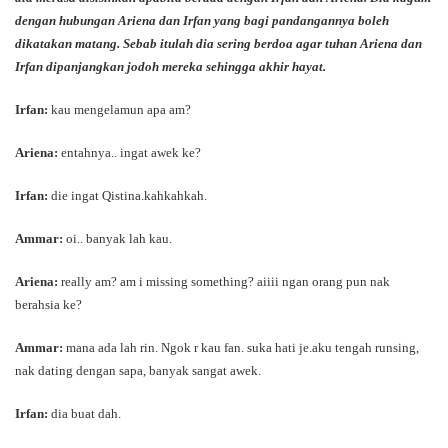
dengan hubungan Ariena dan Irfan yang bagi pandangannya boleh
dikatakan matang. Sebab itulah dia sering berdoa agar tuhan Ariena dan
Irfan dipanjangkan jodoh mereka sehingga akhir hayat.
Irfan:
kau mengelamun apa am?
Ariena:
entahnya.. ingat awek ke?
Irfan:
die ingat Qistina.kahkahkah.
Ammar:
oi.. banyak lah kau.
Ariena:
really am? am i missing something? aiiii ngan orang pun nak
berahsia ke?
Ammar:
mana ada lah rin. Ngok r kau fan. suka hati je.aku tengah runsing,
nak dating dengan sapa, banyak sangat awek.
Irfan:
dia buat dah.