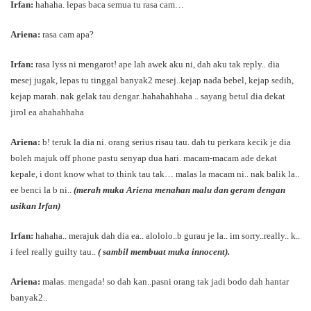
Irfan:
hahaha. lepas baca semua tu rasa cam…
Ariena:
rasa cam apa?
Irfan:
rasa lyss ni mengarot! ape lah awek aku ni, dah aku tak reply.. dia
mesej jugak, lepas tu tinggal banyak2 mesej..kejap nada bebel, kejap sedih,
kejap marah. nak gelak tau dengar..hahahahhaha .. sayang betul dia dekat
jirol ea ahahahhaha
Ariena:
b! teruk la dia ni. orang serius risau tau. dah tu perkara kecik je dia
boleh majuk off phone pastu senyap dua hari. macam-macam ade dekat
kepale, i dont know what to think tau tak… malas la macam ni.. nak balik la..
ee benci la b ni..
(merah muka Ariena menahan malu dan geram dengan
usikan Irfan)
Irfan:
hahaha.. merajuk dah dia ea.. alololo..b gurau je la.. im sorry..really.. k..
i feel really guilty tau..
( sambil membuat muka innocent).
Ariena:
malas. mengada! so dah kan..pasni orang tak jadi bodo dah hantar
banyak2..