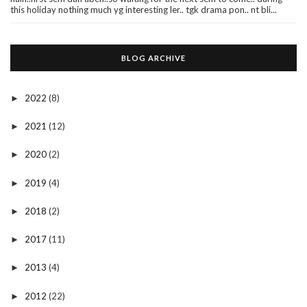
this holiday nothing much yg interesting ler.. tgk drama pon.. nt bli...
BLOG ARCHIVE
2022
(8)
►
2021
(12)
►
2020
(2)
►
2019
(4)
►
2018
(2)
►
2017
(11)
►
2013
(4)
►
2012
(22)
►