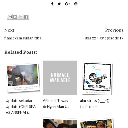
Next
Previous
final exam sudah tiba.
Bila xx + xy episode 17.
Related Posts:
Update sekadar
ARsenal Tewas
aku stress (-___-“))
Update (CHELSEA
deNgan Man U..
tapi cool~
VS ARSENAL)..