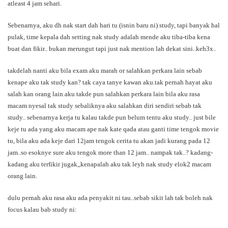
atleast 4 jam sehari.
Sebenarnya, aku dh nak start dah hari tu (isnin baru ni) study, tapi banyak hal
pulak, time kepala dah setting nak study adalah mende aku tiba-tiba kena
buat dan fikir.. bukan merungut tapi just nak mention lah dekat sini..keh3x..
takdelah nanti aku bila exam aku marah or salahkan perkara lain sebab
kenape aku tak study kan? tak caya tanye kawan aku.tak pernah hayat aku
salah kan orang lain.aku takde pun salahkan perkara lain bila aku rasa
macam nyesal tak study sebaliknya aku salahkan diri sendiri sebab tak
study.. sebenarnya kerja tu kalau takde pun belum tentu aku study.. just bile
keje tu ada yang aku macam ape nak kate qada atau ganti time tengok movie
tu, bila aku ada keje dari 12jam tengok cerita tu akan jadi kurang pada 12
jam..so esoknye sure aku tengok more than 12 jam.. nampak tak..? kadang-
kadang aku terfikir jugak,,kenapalah aku tak leyh nak study elok2 macam
orang lain.
dulu pernah aku rasa aku ada penyakit ni tau..sebab sikit lah tak boleh nak
focus kalau bab study ni: