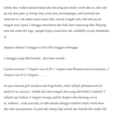
inilah aku, walau macam mana aku rancang pun study week aku tu, aku end
up tak ikut pun ;p Setiap sem, awal sem, bersemangat, nak berubah lah
semester ni, tak mahu main-main dah, masuk tengah sem..ehh tak payah
tengah sem, lepas 2 minggu maximum aku dah start terpesong dah..
Hujung
sem tak sedar diri lagi, sampai lepas exam baru lah..alahhhh nyesal..hahahaha
;p
Apapun dalam 3 minggu tu kini dah tinggal seminggu.
2 minggu yang dah berlalu.. aku baru sentuh:
Cardiovascular: 7 chapter out of 20++ chapter dan Pharmaceutical analysis: 2
chapter out of 12 chapter……….
itu pun macam gile terseksa nak bagi habis, nak2 subjek pharmaceutical
analysis tu..aiyooo.. budak lain aku tengok ada yang dah habis 3 subjek! 2
subjek tau! bukan 3 chapter..berape puluh chapter dah diorang cover
tu..alahaiii.. cuak pun ada, ni dah masuk minggu terakhir study week baru
aku dah rasa pressure..tu pun tak cukup lagi untuk aku bawak diri study lah