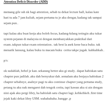
Attention Deficit Disorder (ADD)
memang gile ssh nk bagi attention, sebab tu dekat lecture hall, kalau kate
hari tu ada 7 jam kuliah, sejam pertama tu je aku dengar, kadang tak sampai
sejam pun..
tapi kalau aku buat kerja aku boleh focus, kadang-kdang teringin aku tukar
system pejaran di malaysia ni dengan membanyakkan praktikal dari
exam..takpun tukar exam orientation.. tak best la asek kene baca buku. tak
menarik lansung, kalau buku tu macam buku cerita takpe jugak. kahkahkah..
p/s:
ok sudahlah, bebel je kan..sekarang better aku gi study.. dapat habiskan satu
chapter pun jadilah..aku dah bersyukur dah..semalam aku berjaya habiskan 2
chapter sebabnye, asalnye pagi tu aku continue chapter yang pertama study,
petang tu aku nak mengarot dah tengok cerita, tapi kawan aku si ain dengan
nini ajak aku pergi libry, ha habislah satu chapter lagi..kehkehkeh..first time
jejak kaki dekat libry USM..wahahahaha..bangge ;p