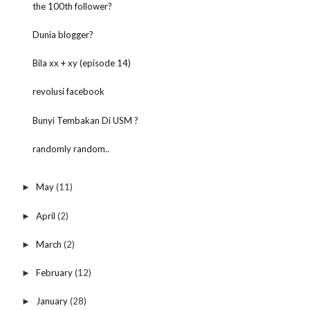
the 100th follower?
Dunia blogger?
Bila xx + xy (episode 14)
revolusi facebook
Bunyi Tembakan Di USM ?
randomly random..
May
(11)
►
April
(2)
►
March
(2)
►
February
(12)
►
January
(28)
►