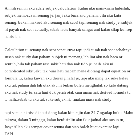
Ahhhh sem ni aku ada 2 subjek calculation. Kalau aku main-main habislah,
subjek membaca ni senang je, janji aku baca and paham. bila aku kata
senang, bukan maksud aku senang nak scor! tapi senang nak study je, subjek
ni payah nak scor actually, sebab facts banyak sangat and kalau silap konsep
habis lah.
Calculation tu senang nak scor sepatutnya tapi jadi susah nak scor sebabnya
susah nak study dan paham. subjek ni memang lah liat aku nak baca or
sentuh, bila tak paham rasa sakit hati dan nak tido je. haih. aku ni
complicated sikit, aku tak puas hati macam mana diorang dapat equation or
formula tu, kalau kawan aku diorang hafal je, tapi aku mmg tak suke kalau
aku tak paham dah lah otak aku ni bukan boleh menghafal, so kalo datang
aku nak study tu, satu hari duk perah otak cam mana nak derived formula tu
…haih..sebab tu aku tak suke subjek ni…makan masa nak study
tapi semua ni bisa di atasi dong kalau kita rajin dan 24-7 ngadap buku. Mahu
taknya, dalam 3 minggu, kalau berdisiplin aku ikut jadual aku susun tu,
InsyaAllah aku sempat cover semua dan siap boleh buat exercise lagi.
TAPI….