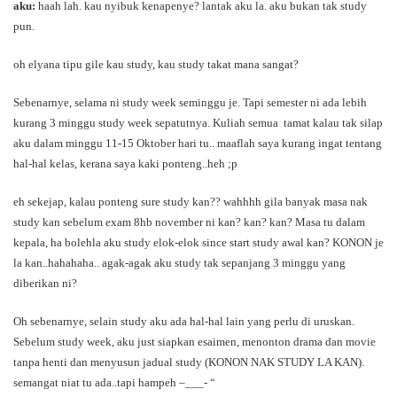
aku:
haah lah. kau nyibuk kenapenye? lantak aku la. aku bukan tak study
pun.
oh elyana tipu gile kau study, kau study takat mana sangat?
Sebenarnye, selama ni study week seminggu je. Tapi semester ni ada lebih
kurang 3 minggu study week sepatutnya. Kuliah semua tamat kalau tak silap
aku dalam minggu 11-15 Oktober hari tu.. maaflah saya kurang ingat tentang
hal-hal kelas, kerana saya kaki ponteng..heh ;p
eh sekejap, kalau ponteng sure study kan?? wahhhh gila banyak masa nak
study kan sebelum exam 8hb november ni kan? kan? kan? Masa tu dalam
kepala, ha bolehla aku study elok-elok since start study awal kan? KONON je
la kan..hahahaha.. agak-agak aku study tak sepanjang 3 minggu yang
diberikan ni?
Oh sebenarnye, selain study aku ada hal-hal lain yang perlu di uruskan.
Sebelum study week, aku just siapkan esaimen, menonton drama dan movie
tanpa henti dan menyusun jadual study (KONON NAK STUDY LA KAN).
semangat niat tu ada..tapi hampeh –___- “