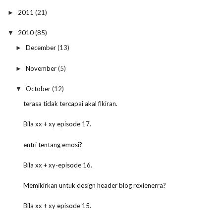
2011
(21)
►
2010
(85)
▼
December
(13)
►
November
(5)
►
October
(12)
▼
terasa tidak tercapai akal fikiran.
Bila xx + xy episode 17.
entri tentang emosi?
Bila xx + xy-episode 16.
Memikirkan untuk design header blog rexienerra?
Bila xx + xy episode 15.