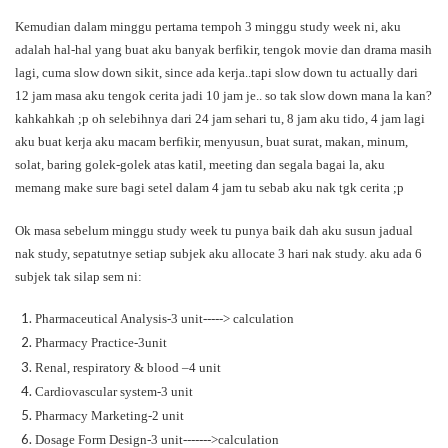
Kemudian dalam minggu pertama tempoh 3 minggu study week ni, aku
adalah hal-hal yang buat aku banyak berfikir, tengok movie dan drama masih
lagi, cuma slow down sikit, since ada kerja..
tapi slow down tu actually dari
12 jam masa aku tengok cerita jadi 10 jam je.. so tak slow down mana la kan?
kahkahkah ;p oh selebihnya dari 24 jam sehari tu, 8 jam aku tido, 4 jam lagi
aku buat kerja aku macam berfikir, menyusun, buat surat, makan, minum,
solat, baring golek-golek atas katil, meeting dan segala bagai la, aku
memang make sure bagi setel dalam 4 jam tu sebab aku nak tgk cerita ;p
Ok masa sebelum minggu study week tu punya baik dah aku susun jadual
nak study, sepatutnye setiap subjek aku allocate 3 hari nak study. aku ada 6
subjek tak silap sem ni:
Pharmaceutical Analysis-3 unit-----> calculation
Pharmacy Practice-3unit
Renal, respiratory & blood –4 unit
Cardiovascular system-3 unit
Pharmacy Marketing-2 unit
Dosage Form Design-3 unit------->calculation