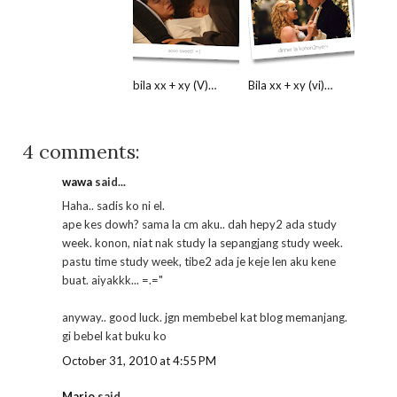
bila xx + xy (V)…
Bila xx + xy (vi)…
4 comments:
wawa
said...
Haha.. sadis ko ni el.
ape kes dowh? sama la cm aku.. dah hepy2 ada study
week. konon, niat nak study la sepangjang study week.
pastu time study week, tibe2 ada je keje len aku kene
buat. aiyakkk... =.="
anyway.. good luck. jgn membebel kat blog memanjang.
gi bebel kat buku ko
October 31, 2010 at 4:55 PM
Mario
said...