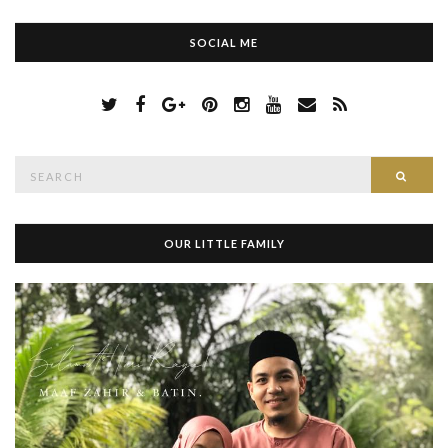
SOCIAL ME
S
Searc
e
a
r
c
h
OUR LITTLE FAMILY
f
o
r
: