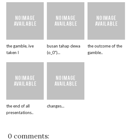
the gamble, ive
busan tahap dewa
the outcome of the
taken I
(o_0")...
gamble..
the end of all
changes...
presentations..
0 comments: