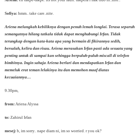
Sofiya:
hmm.. take care..nite.
Ariena melangkah kebiliknya dengan penuh lemah longlai. Terasa separuh
semangatnya hilang tatkala tidak dapat menghubungi Irfan. Tidak
terungkap dengan kata-kata apa yang bermain di fikirannya sedih,
bersalah, keliru dan risau. Ariena merasakan Irfan pasti ada sesuatu yang
penting untuk di sampai kan sehingga berpuluh-puluh miscall di telefon
bimbitnya. Ingin sahaja Ariena berlari dan mendapatkan Irfan dan
memeluk erat teman lelakinya itu dan memohon maaf diatas
kecuaiannya…
9.30pm,
from:
Ariena Alyssa
to:
Zahirul Irfan
mesej:
b, im sorry.. nape diam ni, im so worried. r you ok?