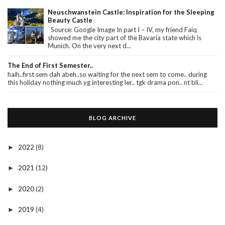
Neuschwanstein Castle: Inspiration for the Sleeping
Beauty Castle
Source: Google Image In part I – IV, my friend Faiq
showed me the city part of the Bavaria state which is
Munich. On the very next d...
The End of First Semester..
haih..first sem dah abeh..so waiting for the next sem to come.. during
this holiday nothing much yg interesting ler.. tgk drama pon.. nt bli...
BLOG ARCHIVE
2022
(8)
►
2021
(12)
►
2020
(2)
►
2019
(4)
►