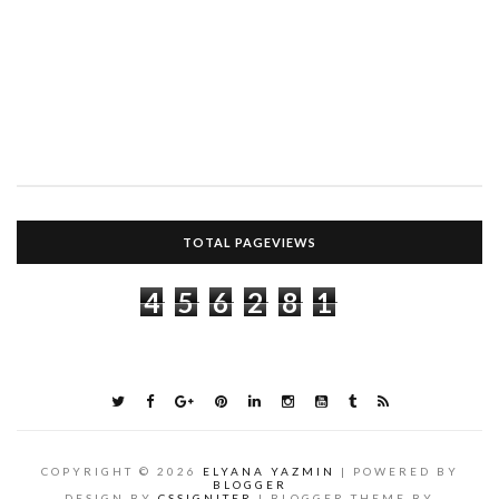
TOTAL PAGEVIEWS
4
5
6
2
8
1
COPYRIGHT ©
2026
ELYANA YAZMIN
| POWERED BY
BLOGGER
DESIGN BY
CSSIGNITER
| BLOGGER THEME BY