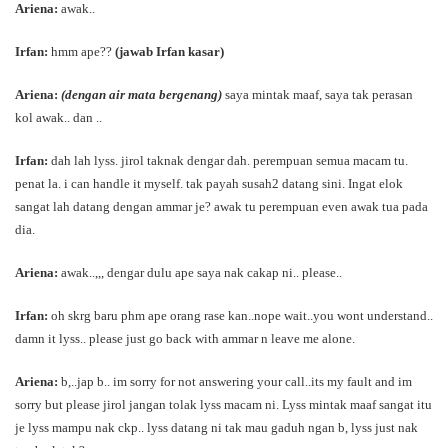
Ariena:
awak..
Irfan:
hmm ape??
(jawab Irfan kasar)
Ariena:
(dengan air mata bergenang)
saya mintak maaf, saya tak perasan
kol awak.. dan ..
Irfan:
dah lah lyss. jirol taknak dengar dah. perempuan semua macam tu.
penat la. i can handle it myself. tak payah susah2 datang sini. Ingat elok
sangat lah datang dengan ammar je? awak tu perempuan even awak tua pada
dia.
Ariena:
awak..,,, dengar dulu ape saya nak cakap ni.. please..
Irfan:
oh skrg baru phm ape orang rase kan..nope wait..you wont understand..
damn it lyss.. please just go back with ammar n leave me alone.
Ariena:
b,..jap b.. im sorry for not answering your call..its my fault and im
sorry but please jirol jangan tolak lyss macam ni. Lyss mintak maaf sangat itu
je lyss mampu nak ckp.. lyss datang ni tak mau gaduh ngan b, lyss just nak