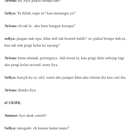
Ariena:
eh, fiya, pukul berapa dah?
Sofiya:
Ya Allah, nape ni? kau menangis ye?
Ariena:
eh tak la.. aku baru bangun kenapa?
sofiya:
jangan nak tipu, Irfan still tak kontek balik? ni, pukul berape dah ni,
kau tak nak pergi kelas ke sayang?
Ariena:
hmm alamak..peningnya.. dah lewat ni, kau pergi dulu sekejap lagi
aku pergi kelas second. sorry fiya.
Sofiya:
haisyh ko ni..ok2. nanti aku jumper Irfan aku inform die kau cari dia.
Ariena:
thanks fiya.
di UKMB,
Ammar:
hye akak cantek!
Sofiya:
mengade. eh kawan kamu mane?