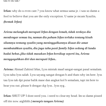
tau b ok tak?
Irfan:
why do u even care.? you know what semua sama je. i was so damn a
fool to believe that you are the only exception. U same je mcam Syazlin
.
(bentak Irfan)
Ariena melangkah merapati Irfan dengan lemah, tidak terdaya dia
mendengar semua itu, namun dia paham Irfan terluka tentang kisah
silamnya tentang syazlin yang meninggalkannya disaat die amat
membutuhkan syazlin, dia juga tahu pasti family Irfan sedang di landa
badai hebat..jika tidak masakan Irfan bersikap seperti itu, Ariena
menggagahkan diri dan merapati Irfan..
Ariena:
Ahmad Zahirul Irfan, Lyss mintak maaf sangat-sangat pasal semalam.
Lyss tahu lyss salah. Lyss sayang sangat dengan b and thats why im here. lyss
tau lyss tak dpt putar balik mase dan angkat kol b semalam, tapi im here to
hear you out..please b dengar ckp lyss.. lyss syg..
Irfan:
SHUT UP! I dont need you. i need to clear my head. Im so damn pissed
off rite now. arghhhh
( menepis tangan Ariena)