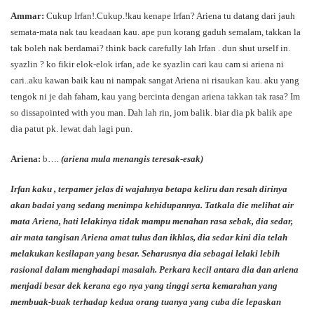
Ammar:
Cukup Irfan!.Cukup.!kau kenape Irfan? Ariena tu datang dari jauh
semata-mata nak tau keadaan kau. ape pun korang gaduh semalam, takkan la
tak boleh nak berdamai? think back carefully lah Irfan . dun shut urself in.
syazlin ? ko fikir elok-elok irfan, ade ke syazlin cari kau cam si ariena ni
cari..aku kawan baik kau ni nampak sangat Ariena ni risaukan kau. aku yang
tengok ni je dah faham, kau yang bercinta dengan ariena takkan tak rasa? Im
so dissapointed with you man. Dah lah rin, jom balik. biar dia pk balik ape
dia patut pk. lewat dah lagi pun.
Ariena:
b….
(ariena mula menangis teresak-esak)
Irfan kaku , terpamer jelas di wajahnya betapa keliru dan resah dirinya
akan badai yang sedang menimpa kehidupannya. Tatkala die melihat air
mata Ariena, hati lelakinya tidak mampu menahan rasa sebak, dia sedar,
air mata tangisan Ariena amat tulus dan ikhlas, dia sedar kini dia telah
melakukan kesilapan yang besar. Seharusnya dia sebagai lelaki lebih
rasional dalam menghadapi masalah. Perkara kecil antara dia dan ariena
menjadi besar dek kerana ego nya yang tinggi serta kemarahan yang
membuak-buak terhadap kedua orang tuanya yang cuba die lepaskan