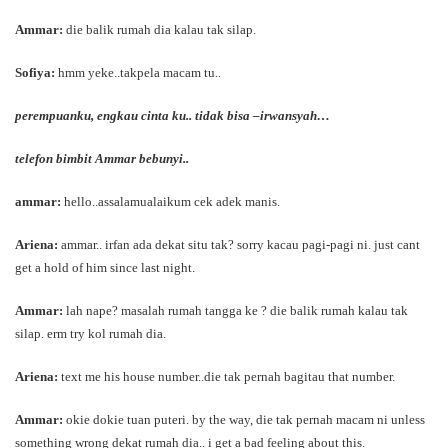
Ammar:
die balik rumah dia kalau tak silap.
Sofiya:
hmm yeke..takpela macam tu..
perempuanku, engkau cinta ku.. tidak bisa –irwansyah…
telefon bimbit Ammar bebunyi..
ammar:
hello..assalamualaikum cek adek manis.
Ariena:
ammar.. irfan ada dekat situ tak? sorry kacau pagi-pagi ni. just cant
get a hold of him since last night.
Ammar:
lah nape? masalah rumah tangga ke ? die balik rumah kalau tak
silap. erm try kol rumah dia.
Ariena:
text me his house number..die tak pernah bagitau that number.
Ammar:
okie dokie tuan puteri. by the way, die tak pernah macam ni unless
something wrong dekat rumah dia.. i get a bad feeling about this.