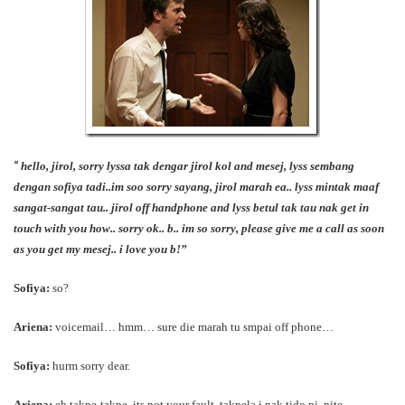
“
hello, jirol, sorry lyssa tak dengar jirol kol and mesej, lyss sembang
dengan sofiya tadi..im soo sorry sayang, jirol marah ea.. lyss mintak maaf
sangat-sangat tau.. jirol off handphone and lyss betul tak tau nak get in
touch with you how.. sorry ok.. b.. im so sorry, please give me a call as soon
as you get my mesej.. i love you b!”
Sofiya:
so?
Ariena:
voicemail… hmm… sure die marah tu smpai off phone…
Sofiya:
hurm sorry dear.
Ariena:
eh takpe-takpe. its not your fault. takpela i nak tido ni..nite..