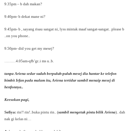
9.35pm – b dah makan?
9.40pm- b dekat mane ni?
9.45pm- b , sayang risau sangat ni, lyss mintak maaf sangat-sangat.. please b
..on you phone..
9.50pm- did you get my mesej?
………4.05am-qfb’gr..i ms u..b.
tanpa Ariena sedar sudah berpuluh-puluh mesej dia hantar ke telefon
bimbit Irfan pada malam itu, Ariena tertidur sambil menaip mesej di
henfonnya..
Keesokan pagi,
Sofiya:
rin!! rin!..buka pintu rin.. (
sambil mengetuk pintu bilik Ariena
).. dah
nak gi kelas ni…