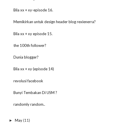
Bila xx + xy-episode 16.
Memikirkan untuk design header blog rexienerra?
Bila xx + xy episode 15.
the 100th follower?
Dunia blogger?
Bila xx + xy (episode 14)
revolusi facebook
Bunyi Tembakan Di USM ?
randomly random..
May
(11)
►