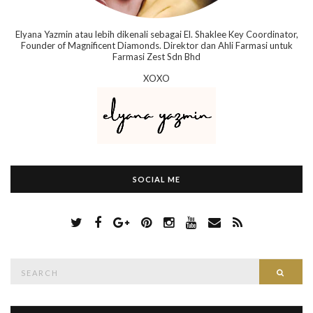
Elyana Yazmin atau lebih dikenali sebagai El. Shaklee Key Coordinator,
Founder of Magnificent Diamonds. Direktor dan Ahli Farmasi untuk
Farmasi Zest Sdn Bhd
XOXO
SOCIAL ME
S
Searc
e
a
r
c