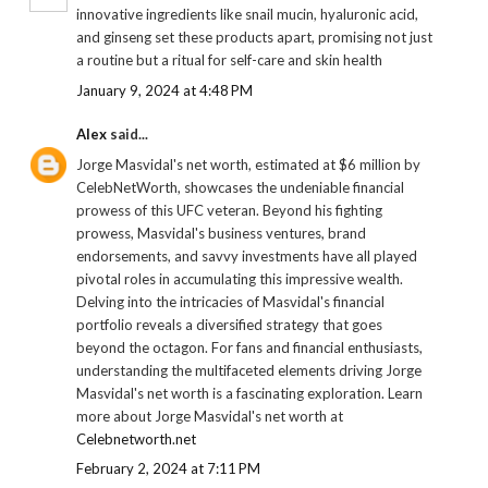
innovative ingredients like snail mucin, hyaluronic acid,
and ginseng set these products apart, promising not just
a routine but a ritual for self-care and skin health
January 9, 2024 at 4:48 PM
Alex
said...
Jorge Masvidal's net worth, estimated at $6 million by
CelebNetWorth, showcases the undeniable financial
prowess of this UFC veteran. Beyond his fighting
prowess, Masvidal's business ventures, brand
endorsements, and savvy investments have all played
pivotal roles in accumulating this impressive wealth.
Delving into the intricacies of Masvidal's financial
portfolio reveals a diversified strategy that goes
beyond the octagon. For fans and financial enthusiasts,
understanding the multifaceted elements driving Jorge
Masvidal's net worth is a fascinating exploration. Learn
more about Jorge Masvidal's net worth at
Celebnetworth.net
February 2, 2024 at 7:11 PM