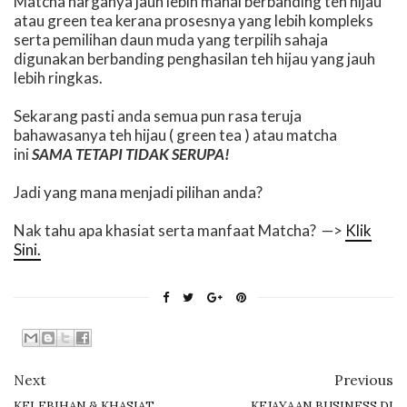
Matcha harganya jauh lebih mahal berbanding teh hijau
atau green tea kerana prosesnya yang lebih kompleks
serta pemilihan daun muda yang terpilih sahaja
digunakan berbanding penghasilan teh hijau yang jauh
lebih ringkas.
Sekarang pasti anda semua pun rasa teruja
bahawasanya teh hijau ( green tea ) atau matcha
ini
SAMA TETAPI TIDAK SERUPA!
Jadi yang mana menjadi pilihan anda?
Nak tahu apa khasiat serta manfaat Matcha? —>
Klik
Sini.
Next
Previous
KELEBIHAN & KHASIAT
KEJAYAAN BUSINESS DI