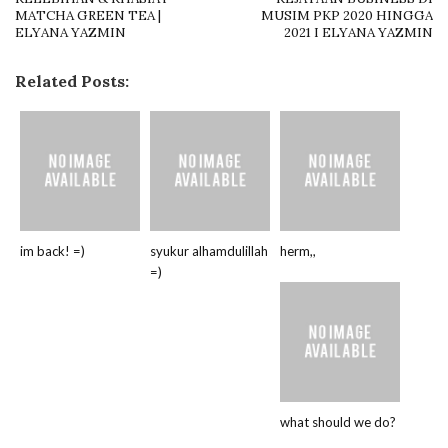
MATCHA GREEN TEA |
MUSIM PKP 2020 HINGGA
ELYANA YAZMIN
2021 I ELYANA YAZMIN
Related Posts:
im back! =)
syukur alhamdulillah
herm,,
=)
what should we do?