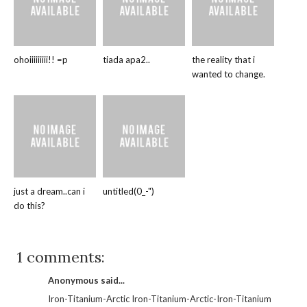
ohoiiiiiiiii!! =p
tiada apa2..
the reality that i
wanted to change.
just a dream..can i
untitled(0_-")
do this?
1 comments:
Anonymous said...
Iron-Titanium-Arctic Iron-Titanium-Arctic-Iron-Titanium