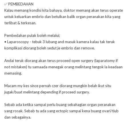
✅ PEMBEDAHAN
Kalau memang kondisi kita bahaya, doktor memang akan terus operate
untuk keluarkan embrio dan betulkan balik organ peranakan kita yang
terlibat & terkesan.
Pembedahan pulak boleh melalui;
• Laparoscopy - tebuk 3 lubang and masuk kamera kalau tak teruk
komplikasi diorang boleh sedut je embrio dan remove.
Andai teruk diorang akan terus proceed open surgery (laparatomy if
not mistaken) tu samaada menegak orang melintang tengok la keadaan
memasing.
Macam my kes since pernah czer diorang mungkin belah ikut situ
jugak/buat melintang depending if proceed surgery.
Sebab ada ketika sampai perlu buang sebahagian organ peranakan
yang rosak. Sebab tu ada yang ectopic sampai kena buang ovari/tiub
dan sebagainya.