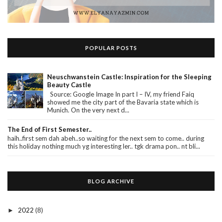
POPULAR POSTS
Neuschwanstein Castle: Inspiration for the Sleeping
Beauty Castle
Source: Google Image In part I – IV, my friend Faiq
showed me the city part of the Bavaria state which is
Munich. On the very next d...
The End of First Semester..
haih..first sem dah abeh..so waiting for the next sem to come.. during
this holiday nothing much yg interesting ler.. tgk drama pon.. nt bli...
BLOG ARCHIVE
2022
(8)
►