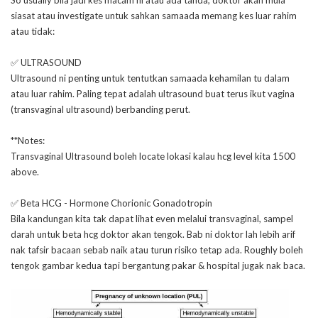
So usually bila jadi kes macam ni atau ada tanda, doktor akan mula
siasat atau investigate untuk sahkan samaada memang kes luar rahim
atau tidak:
✅ ULTRASOUND
Ultrasound ni penting untuk tentutkan samaada kehamilan tu dalam
atau luar rahim. Paling tepat adalah ultrasound buat terus ikut vagina
(transvaginal ultrasound) berbanding perut.
**Notes:
Transvaginal Ultrasound boleh locate lokasi kalau hcg level kita 1500
above.
✅ Beta HCG - Hormone Chorionic Gonadotropin
Bila kandungan kita tak dapat lihat even melalui transvaginal, sampel
darah untuk beta hcg doktor akan tengok. Bab ni doktor lah lebih arif
nak tafsir bacaan sebab naik atau turun risiko tetap ada. Roughly boleh
tengok gambar kedua tapi bergantung pakar & hospital jugak nak baca.