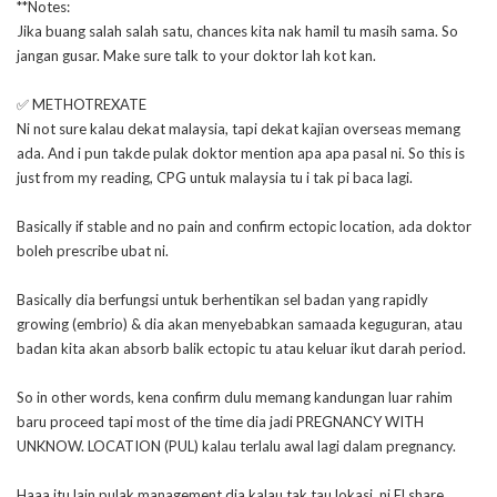
**Notes:
Jika buang salah salah satu, chances kita nak hamil tu masih sama. So
jangan gusar. Make sure talk to your doktor lah kot kan.
✅ METHOTREXATE
Ni not sure kalau dekat malaysia, tapi dekat kajian overseas memang
ada. And i pun takde pulak doktor mention apa apa pasal ni. So this is
just from my reading, CPG untuk malaysia tu i tak pi baca lagi.
Basically if stable and no pain and confirm ectopic location, ada doktor
boleh prescribe ubat ni.
Basically dia berfungsi untuk berhentikan sel badan yang rapidly
growing (embrio) & dia akan menyebabkan samaada keguguran, atau
badan kita akan absorb balik ectopic tu atau keluar ikut darah period.
So in other words, kena confirm dulu memang kandungan luar rahim
baru proceed tapi most of the time dia jadi PREGNANCY WITH
UNKNOW. LOCATION (PUL) kalau terlalu awal lagi dalam pregnancy.
Haaa itu lain pulak management dia kalau tak tau lokasi, ni El share