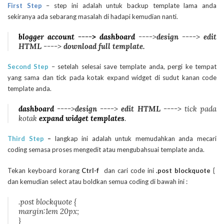
First Step
– step ini adalah untuk backup template lama anda
sekiranya ada sebarang masalah di hadapi kemudian nanti.
blogger account ----> dashboard
---->
design
---->
edit
HTML
---->
download full template.
Second Step
– setelah selesai save template anda, pergi ke tempat
yang sama dan tick pada kotak expand widget di sudut kanan code
template anda.
dashboard
---->
design
---->
edit HTML
----> tick pada
kotak
expand widget templates
.
Third Step
–
langkap ini adalah untuk memudahkan anda mecari
coding semasa proses mengedit atau mengubahsuai template anda.
Tekan keyboard korang
Ctrl-f
dan cari code ini
.post blockquote {
dan kemudian select atau boldkan semua coding di bawah ini :
.post blockquote {
margin:1em 20px;
}