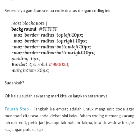
Seterusnya gantikan semua code di atas dengan coding ini:
.post blockquote {
background
: #FFFFFF;
-moz-border-radius-topleft:10px;
-moz-border-radius-topright:10px;
-moz-border-radius-bottomleft:10px;
-moz-border-radius-bottomright:10px;
padding: 6px;
Border:
2px solid
#990033
;
margin:1em 20px;
Sudahkah?
Ok kalau sudah,sekarang mari kita ke langkah seterusnya,
Fourth Step
– langkah ke-empat adalah untuk meng-edit code agar
menepati cita rasa anda. dekat sini kalau faham coding memang kacang
lah nak edit, petik jari je.. tapi tak paham takpa, kita slow-slow belajar
k… jangan putus as ;p