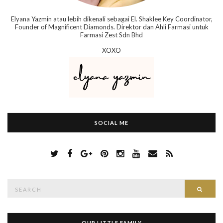
Elyana Yazmin atau lebih dikenali sebagai El. Shaklee Key Coordinator,
Founder of Magnificent Diamonds. Direktor dan Ahli Farmasi untuk
Farmasi Zest Sdn Bhd
XOXO
SOCIAL ME
S
Searc
e
a
r
c
h
OUR LITTLE FAMILY