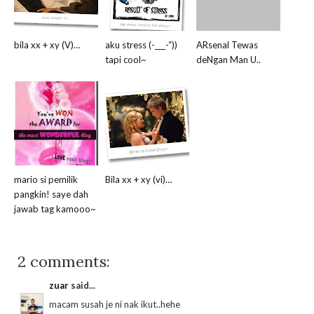
bila xx + xy (V)…
aku stress (-___-“))
ARsenal Tewas
tapi cool~
deNgan Man U..
mario si pemilik
Bila xx + xy (vi)…
pangkin! saye dah
jawab tag kamooo~
2 comments:
zuar
said...
macam susah je ni nak ikut..hehe