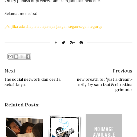
Ok try publish or preview? amacam jadi tak? hehehhe..
Selamat mencuba!
p/s: jika ada silap atau apa-apa jangan segan-segan tegur ;p
Next
Previous
the social network dan cerita
new breath for ‘just a dream-
sebaliknya..
nelly’ by sam tsui & christina
grimmie.
Related Posts: