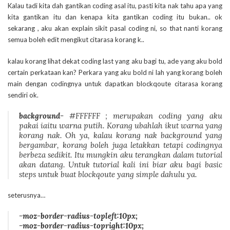
Kalau tadi kita dah gantikan coding asal itu, pasti kita nak tahu apa yang
kita gantikan itu dan kenapa kita gantikan coding itu bukan.. ok
sekarang , aku akan explain sikit pasal coding ni, so that nanti korang
semua boleh edit mengikut citarasa korang k..
kalau korang lihat dekat coding last yang aku bagi tu, ade yang aku bold
certain perkataan kan? Perkara yang aku bold ni lah yang korang boleh
main dengan codingnya untuk dapatkan blockqoute citarasa korang
sendiri ok.
background-
#FFFFFF ;
merupakan coding yang aku
pakai iaitu warna putih. Korang ubahlah ikut warna yang
korang nak. Oh ya, kalau korang nak background yang
bergambar, korang boleh juga letakkan tetapi codingnya
berbeza sedikit. Itu mungkin aku terangkan dalam tutorial
akan datang. Untuk tutorial kali ini biar aku bagi basic
steps untuk buat blockqoute yang simple dahulu ya.
seterusnya…
-moz-border-radius-topleft:10px;
-moz-border-radius-topright:10px;