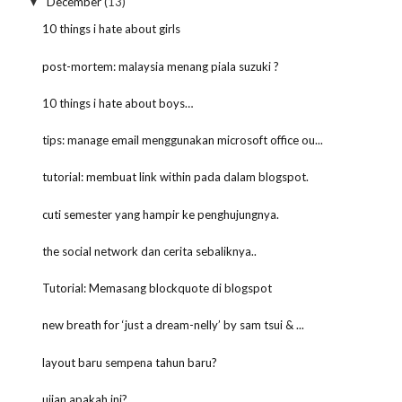
December
(13)
▼
10 things i hate about girls
post-mortem: malaysia menang piala suzuki ?
10 things i hate about boys…
tips: manage email menggunakan microsoft office ou...
tutorial: membuat link within pada dalam blogspot.
cuti semester yang hampir ke penghujungnya.
the social network dan cerita sebaliknya..
Tutorial: Memasang blockquote di blogspot
new breath for ‘just a dream-nelly’ by sam tsui & ...
layout baru sempena tahun baru?
ujian apakah ini?