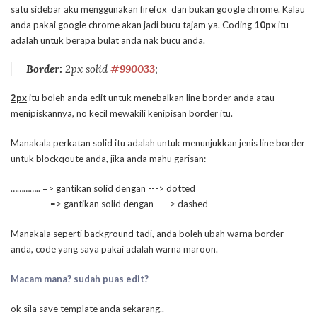
satu sidebar aku menggunakan firefox dan bukan google chrome. Kalau
anda pakai google chrome akan jadi bucu tajam ya. Coding
10px
itu
adalah untuk berapa bulat anda nak bucu anda.
Border:
2px solid
#990033
;
2px
itu boleh anda edit untuk menebalkan line border anda atau
menipiskannya, no kecil mewakili kenipisan border itu.
Manakala perkatan solid itu adalah untuk menunjukkan jenis line border
untuk blockqoute anda, jika anda mahu garisan:
………….. => gantikan solid dengan ---> dotted
- - - - - - - => gantikan solid dengan ----> dashed
Manakala seperti background tadi, anda boleh ubah warna border
anda, code yang saya pakai adalah warna maroon.
Macam mana? sudah puas edit?
ok sila save template anda sekarang..