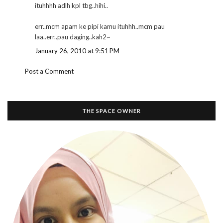
ituhhhh adlh kpl tbg..hihi..
err..mcm apam ke pipi kamu ituhhh..mcm pau
laa..err..pau daging..kah2~
January 26, 2010 at 9:51 PM
Post a Comment
THE SPACE OWNER