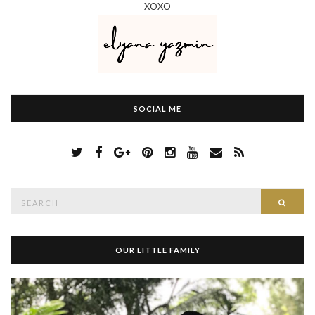
XOXO
SOCIAL ME
S
Searc
e
a
r
c
h
OUR LITTLE FAMILY
f
o
r
: