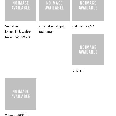
Semakin
ama! aku dah jwb
nak tau tak???
Menarik!!..wahhh.
tag hang~
hebat..WOW.=0
5 a.m =)
=o..woaaahhh~