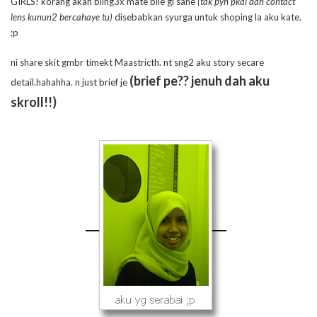
GIRLS! korang akan bling3x mate bile gi sane
(tak pyh pkai dah contact
lens kunun2 bercahaye tu)
disebabkan syurga untuk shoping la aku kate.
;p
ni share skit gmbr timekt Maastricth. nt sng2 aku story secare
(brief pe?? jenuh dah aku
detail.hahahha. n just brief je
skroll!!)