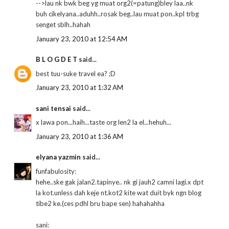
-->lau nk bwk beg yg muat org2(=patung)bley laa..nk
buh cikelyana..aduhh..rosak beg..lau muat pon..kpl trbg
senget sblh..hahah
January 23, 2010 at 12:54 AM
B L O G D E T
said...
best tuu-suke travel ea? ;D
January 23, 2010 at 1:32 AM
sani tensai
said...
x lawa pon...haih...taste org len2 la el...hehuh...
January 23, 2010 at 1:36 AM
elyana yazmin
said...
funfabulosity:
hehe..ske gak jalan2.tapinye.. nk gi jauh2 camni lagi.x dpt
la kot.unless dah keje nt.kot2 kite wat duit byk ngn blog
tibe2 ke.(ces pdhl bru bape sen) hahahahha
sani: