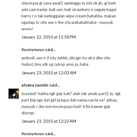
cite.mase gi sane awal2 seminggu tu mls nk jln. gi bwh
ade cam kedai. beli ceri, beli strawbery n segale bagai
berry r n tak ketinggalan wipe cream.hahahha. makan
ngadap tv cite sex n the city.wahahahhaha~ masyuk
wooo!
January 22, 2010 at 11:58 PM
Anonymous said...
amboiii..sex n d city tuhhh..sile jgn tru aksi dlm cite
tsebut..hny utk yg cukop umo ja..haha
January 23, 2010 at 12:03 AM
elyana yazmin
said...
toasted! hahha.tgk gak kah? alah tak amek part2 tu. tgk
part big ngn dat girl je.lupe dah name.carrie ye? ahhaa.
masyuk r die nye movie.puas hati! k3ix.kawen gak
diorng~
January 23, 2010 at 12:22 AM
Anonymous said...