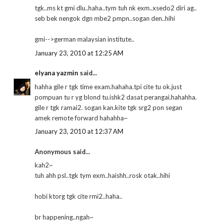
tgk..ms kt gmi dlu..haha..tym tuh nk exm..xsedo2 diri ag..
seb bek nengok dgn mbe2 pmpn..sogan den..hihi
gmi-->german malaysian institute..
January 23, 2010 at 12:25 AM
elyana yazmin
said...
hahha gile r tgk time exam.hahaha.tpi cite tu ok.just
pompuan tu r yg blond tu.ishk2 dasat perangai.hahahha.
gile r tgk ramai2. sogan kan.kite tgk srg2 pon segan
amek remote forward hahahha~
January 23, 2010 at 12:37 AM
Anonymous said...
kah2~
tuh ahh psl..tgk tym exm..haishh..rosk otak..hihi
hobi ktorg tgk cite rmi2..haha..
br happening..ngah~