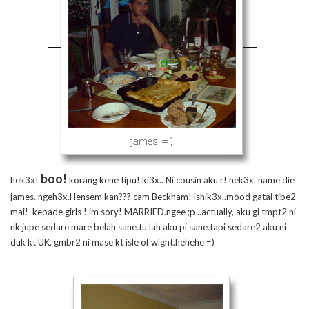
boo!
hek3x!
korang kene tipu! ki3x.. Ni cousin aku r! hek3x. name die
james. ngeh3x.Hensem kan??? cam Beckham! ishik3x..mood gatai tibe2
mai! kepade girls ! im sory! MARRIED.ngee ;p ..actually, aku gi tmpt2 ni
nk jupe sedare mare belah sane.tu lah aku pi sane.tapi sedare2 aku ni
duk kt UK, gmbr2 ni mase kt isle of wight.hehehe =)