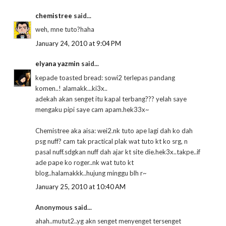
chemistree
said...
weh, mne tuto?haha
January 24, 2010 at 9:04 PM
elyana yazmin
said...
kepade toasted bread: sowi2 terlepas pandang
komen..! alamakk...ki3x..
adekah akan senget itu kapal terbang??? yelah saye
mengaku pipi saye cam apam.hek33x~
Chemistree aka aisa: wei2.nk tuto ape lagi dah ko dah
psg nuff? cam tak practical plak wat tuto kt ko srg, n
pasal nuff.sdgkan nuff dah ajar kt site die.hek3x..takpe..if
ade pape ko roger..nk wat tuto kt
blog..halamakkk..hujung minggu blh r~
January 25, 2010 at 10:40 AM
Anonymous said...
ahah..mutut2..yg akn senget menyenget tersenget