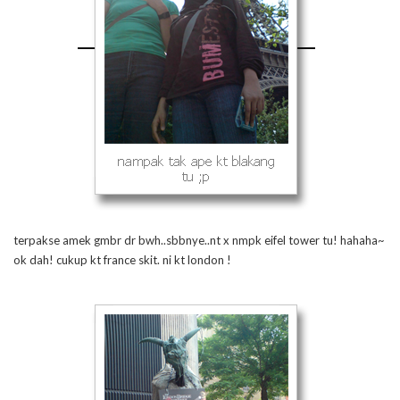
terpakse amek gmbr dr bwh..sbbnye..nt x nmpk eifel tower tu! hahaha~
ok dah! cukup kt france skit. ni kt london !