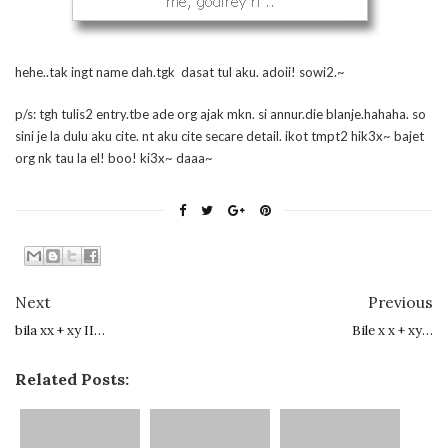
hehe..tak ingt name dah.tgk dasat tul aku. adoii! sowi2.~
p/s: tgh tulis2 entry.tbe ade org ajak mkn. si annur.die blanje.hahaha. so
sini je la dulu aku cite. nt aku cite secare detail. ikot tmpt2 hik3x~ bajet
org nk tau la el! boo! ki3x~ daaa~
Next
Previous
bila xx + xy II…
Bile x x + xy…
Related Posts: