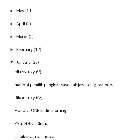
May
(11)
►
April
(2)
►
March
(2)
►
February
(12)
►
January
(28)
▼
bila xx + xy (V)…
mario si pemilik pangkin! saye dah jawab tag kamooo~
Bila xx + xy (IV)…
Flood at ONE in the morning~
Aku Di Bius Cinta..
Lu bikin gua panas bai…