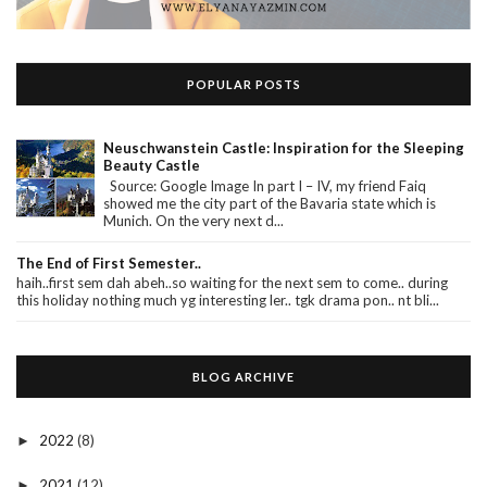
POPULAR POSTS
Neuschwanstein Castle: Inspiration for the Sleeping
Beauty Castle
Source: Google Image In part I – IV, my friend Faiq
showed me the city part of the Bavaria state which is
Munich. On the very next d...
The End of First Semester..
haih..first sem dah abeh..so waiting for the next sem to come.. during
this holiday nothing much yg interesting ler.. tgk drama pon.. nt bli...
BLOG ARCHIVE
2022
(8)
►
2021
(12)
►