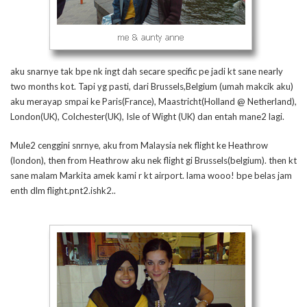
aku snarnye tak bpe nk ingt dah secare specific pe jadi kt sane nearly
two months kot. Tapi yg pasti, dari Brussels,Belgium (umah makcik aku)
aku merayap smpai ke Paris(France), Maastricht(Holland @ Netherland),
London(UK), Colchester(UK), Isle of Wight (UK) dan entah mane2 lagi.
Mule2 cenggini snrnye, aku from Malaysia nek flight ke Heathrow
(london), then from Heathrow aku nek flight gi Brussels(belgium). then kt
sane malam Markita amek kami r kt airport. lama wooo! bpe belas jam
enth dlm flight.pnt2.ishk2..