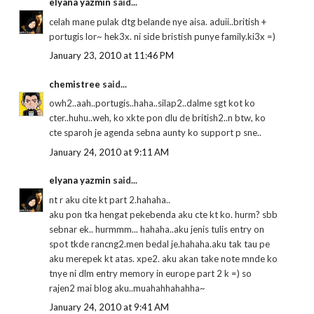
elyana yazmin
said...
celah mane pulak dtg belande nye aisa. aduii..british +
portugis lor~ hek3x. ni side bristish punye family.ki3x =)
January 23, 2010 at 11:46 PM
chemistree
said...
owh2..aah..portugis..haha..silap2..dalme sgt kot ko
cter..huhu..weh, ko xkte pon dlu de british2..n btw, ko
cte sparoh je agenda sebna aunty ko support p sne..
January 24, 2010 at 9:11 AM
elyana yazmin
said...
nt r aku cite kt part 2.hahaha..
aku pon tka hengat pekebenda aku cte kt ko. hurm? sbb
sebnar ek.. hurmmm... hahaha..aku jenis tulis entry on
spot tkde rancng2.men bedal je.hahaha.aku tak tau pe
aku merepek kt atas. xpe2. aku akan take note mnde ko
tnye ni dlm entry memory in europe part 2 k =) so
rajen2 mai blog aku..muahahhahahha~
January 24, 2010 at 9:41 AM