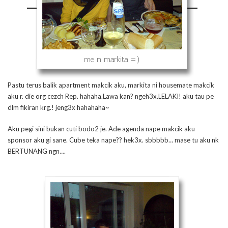
Pastu terus balik apartment makcik aku, markita ni housemate makcik
aku r. die org cezch Rep. hahaha.Lawa kan? ngeh3x.LELAKI! aku tau pe
dlm fikiran krg.! jeng3x hahahaha~
Aku pegi sini bukan cuti bodo2 je. Ade agenda nape makcik aku
sponsor aku gi sane. Cube teka nape?? hek3x. sbbbbb… mase tu aku nk
BERTUNANG ngn….