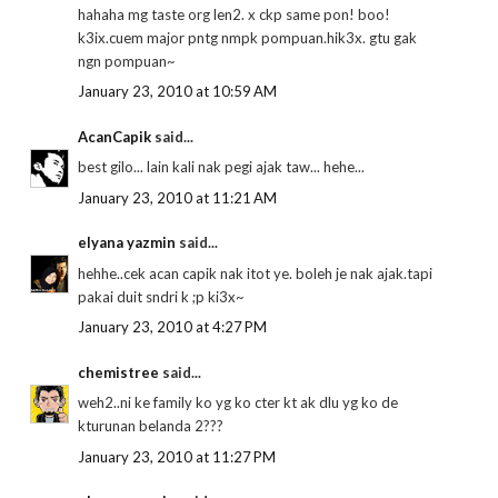
hahaha mg taste org len2. x ckp same pon! boo!
k3ix.cuem major pntg nmpk pompuan.hik3x. gtu gak
ngn pompuan~
January 23, 2010 at 10:59 AM
AcanCapik
said...
best gilo... lain kali nak pegi ajak taw... hehe...
January 23, 2010 at 11:21 AM
elyana yazmin
said...
hehhe..cek acan capik nak itot ye. boleh je nak ajak.tapi
pakai duit sndri k ;p ki3x~
January 23, 2010 at 4:27 PM
chemistree
said...
weh2..ni ke family ko yg ko cter kt ak dlu yg ko de
kturunan belanda 2???
January 23, 2010 at 11:27 PM