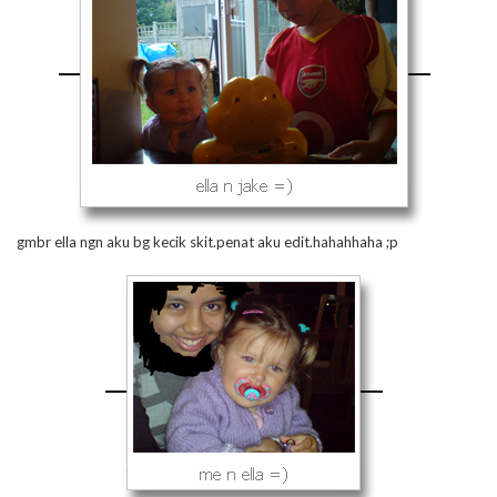
gmbr ella ngn aku bg kecik skit.penat aku edit.hahahhaha ;p