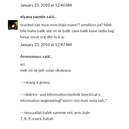
January 23, 2010 at 12:40 AM
elyana yazmin
said...
toasted nak tnye. now blaja mane?? amekkos pe? hihih
bile mahu balik sini. nt nk balik sane balik kene sedia beg
besar muat org dlm tu k ;p
January 23, 2010 at 12:47 AM
Anonymous said...
err..
meh cni nk jwb solan cikelyana
-->skang d grmny..
-->elektro- und informationstechnik (electrical n
information engineering)*worrr~mo mati suda neh..*
-->insyaallah balek summer nnt..erm..buln
7..8..9..xsure..hahah