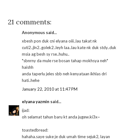
21 comments:
Anonymous said...
xbesh pon duk cni elyana oiii..lau takat nk
cuti2..jln2..golek2..leyh laa..lau kate nk duk stdy..duk
msia ag besh sy rse..huhu..
*sbnrny da mule rse bosan tahap mokhsya neh*
haishh
anda taperlu jeles sbb neh kenyataan ikhlas dri
hati..hehe
January 22, 2010 at 11:47 PM
elyana yazmin
said...
ijad:
oh selamat tahun baru kt anda jugew.ki3x~
toastedbread:
hahaha.saye suke je duk umah time sejuk2, layan