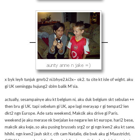
x byk leyh tunjuk gmrb2 ni.bhye2.ki3x~ ok2. tu cite kt isle of wight. aku
gi UK seminggu hujung2 sblm balik M’sia.
actually, sesampainye aku kt belgium ni, aku duk belgium skt sebulan ++
then bru gi UK. tapi sebelum gi UK, ape lagi merayap r gi tempat2 len
dkt2 ngn Europe. Ade satu weekend, Makcik aku drive gi Paris.
weekend je aku merase nk berjalan ke negare len kt europe. hari2 bese,
makcik aku keje..so aku pusing brussels srg2 or gi ngn kwn2 aku kt sane.
hihihi. ngn kwn2 jauh skit r, cth cam Natalie, die bwk aku gi Maastricht.