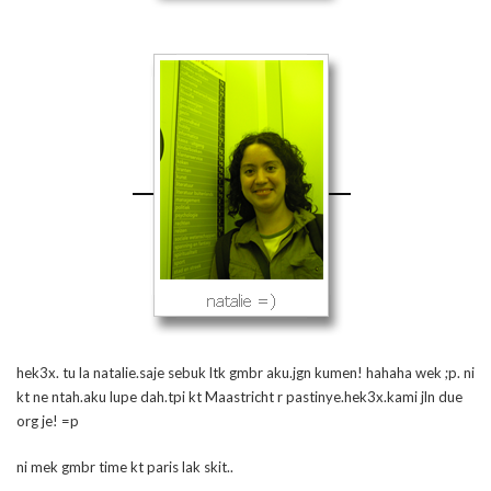
hek3x. tu la natalie.saje sebuk ltk gmbr aku.jgn kumen! hahaha wek ;p. ni
kt ne ntah.aku lupe dah.tpi kt Maastricht r pastinye.hek3x.kami jln due
org je! =p
ni mek gmbr time kt paris lak skit..