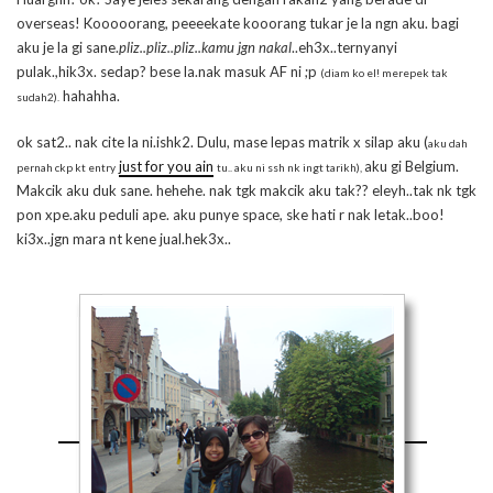
overseas! Kooooorang, peeeekate kooorang tukar je la ngn aku. bagi
aku je la gi sane.
pliz..pliz..pliz..kamu jgn nakal
..eh3x..ternyanyi
pulak.,hik3x. sedap? bese la.nak masuk AF ni ;p
(diam ko el! merepek tak
hahahha.
sudah2).
ok sat2.. nak cite la ni.ishk2. Dulu, mase lepas matrik x silap aku (
aku dah
just for you ain
aku gi Belgium.
pernah ckp kt entry
tu.. aku ni ssh nk ingt tarikh),
Makcik aku duk sane. hehehe. nak tgk makcik aku tak?? eleyh..tak nk tgk
pon xpe.aku peduli ape. aku punye space, ske hati r nak letak..boo!
ki3x..jgn mara nt kene jual.hek3x..