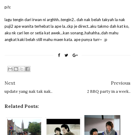
p/s:
lagu tengin dari irwan ni arghhh..tengin2.. dah nak belah takyah la nak
puji2 ape wanita terhebat la ape la..ckp je direct..aku takmo dah kat ko,
aku nk cari len or setia kat awek...kan sonang..hahahha..dah mahu
angkat kaki belah still mahu maen kata. ape punya turr~ ;p
Next
Previous
update yang nak tak nak..
2 BBQ party in a week..
Related Posts: