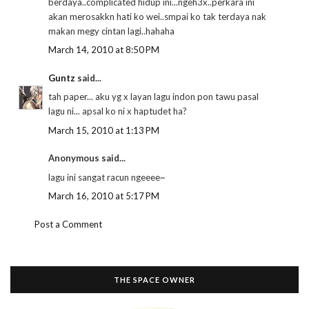
berdaya..complicated hidup ini...ngeh3x..perkara ini
akan merosakkn hati ko wei..smpai ko tak terdaya nak
makan megy cintan lagi..hahaha
March 14, 2010 at 8:50 PM
Guntz
said...
tah paper... aku yg x layan lagu indon pon tawu pasal
lagu ni... apsal ko ni x haptudet ha?
March 15, 2010 at 1:13 PM
Anonymous said...
lagu ini sangat racun ngeeee~
March 16, 2010 at 5:17 PM
Post a Comment
THE SPACE OWNER