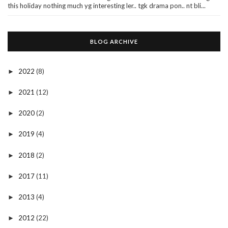
this holiday nothing much yg interesting ler.. tgk drama pon.. nt bli...
BLOG ARCHIVE
2022
(8)
►
2021
(12)
►
2020
(2)
►
2019
(4)
►
2018
(2)
►
2017
(11)
►
2013
(4)
►
2012
(22)
►