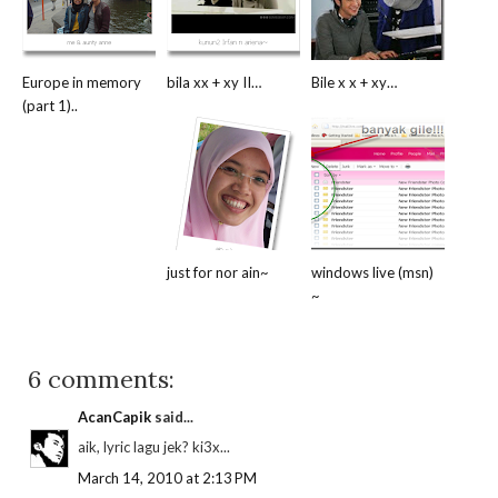
Europe in memory
bila xx + xy II…
Bile x x + xy…
(part 1)..
just for nor ain~
windows live (msn)
~
6 comments:
AcanCapik
said...
aik, lyric lagu jek? ki3x...
March 14, 2010 at 2:13 PM