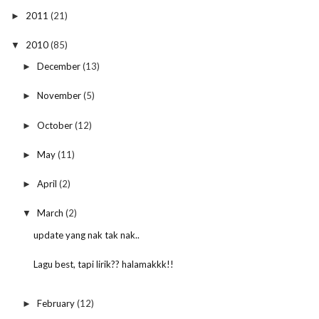
2011
(21)
►
2010
(85)
▼
December
(13)
►
November
(5)
►
October
(12)
►
May
(11)
►
April
(2)
►
March
(2)
▼
update yang nak tak nak..
Lagu best, tapi lirik?? halamakkk!!
February
(12)
►