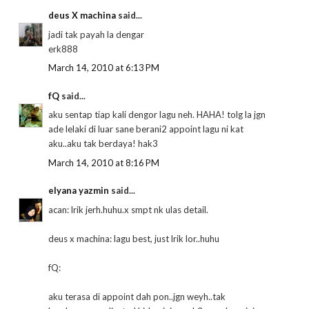
deus X machina
said...
jadi tak payah la dengar
erk888
March 14, 2010 at 6:13 PM
fQ
said...
aku sentap tiap kali dengor lagu neh. HAHA! tolg la jgn
ade lelaki di luar sane berani2 appoint lagu ni kat
aku..aku tak berdaya! hak3
March 14, 2010 at 8:16 PM
elyana yazmin
said...
acan: lrik jerh.huhu.x smpt nk ulas detail.
deus x machina: lagu best, just lrik lor..huhu
fQ:
aku terasa di appoint dah pon..jgn weyh..tak