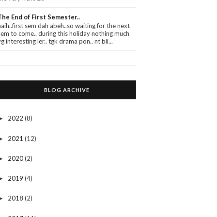
The End of First Semester..
haih..first sem dah abeh..so waiting for the next
sem to come.. during this holiday nothing much
yg interesting ler.. tgk drama pon.. nt bli...
BLOG ARCHIVE
2022
(8)
►
2021
(12)
►
2020
(2)
►
2019
(4)
►
2018
(2)
►