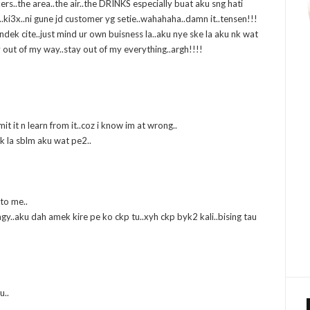
rs..the area..the air..the DRINKS especially buat aku sng hati
..ki3x..ni gune jd customer yg setie..wahahaha..damn it..tensen!!!
endek cite..just mind ur own buisness la..aku nye ske la aku nk wat
ay out of my way..stay out of my everything..argh!!!!
mit it n learn from it..coz i know im at wrong..
pk la sblm aku wat pe2..
 to me..
g2 agy..aku dah amek kire pe ko ckp tu..xyh ckp byk2 kali..bising tau
u..