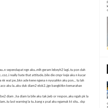
iau..n sependapat ngn aku..mlh geram lebeyh2 lagi..tu pon dah
coz..i really hate that attitude..bile die cmpr keje aku n kucar
a nk wat pe..bkn ade kene ngena n nyusahkn aku pon... tu lah
kaco aku la..aku duk diam2 elok2..jgn bangkitkn kemarahan
be2 diam ..ha diam la bile aku tak jwb or respon..aku ngah pk la
diam..tu last warning la tu..kang x psal aku ngamuk kt situ.. ckp