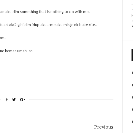
kan aku dlm something that is nothing to do with me..
 situasi ala2 gini dlm idup aku..cme aku mls je nk buke cite..
am..
ene kemas umah..so......
Previous