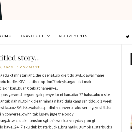
ROMO
TRAVELOGEL
ACHIVEMENTS
itled story...
8, 2009
1 COMMENT:
 ngadu kt mr starlight..die x sehat..so die tido awl..x awal mane
ngadu kt die..KIV lu..other option??adeyh..ngadu kt mak
 lak r kan..buang tebiat namenye..
 lepas geram..bergune gak penye ko ni kan..diari?? haha..aku x ske
u ngntuk dah ni..tpi nk clear minda n hati dulu kang ssh tido..diz week
st la..coz SALES..wahaha..padini n converse aku serang..yes!!!..ha
ni n converse..owhh tak lupew juge the body
nsng..btw coz aku tension sgt this week..everyday pon gi
lo kaye..24-7 aku duk kt starbucks..bru hatiku gumbira..starbucks