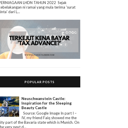
PERNIAGAAN LHDN TAHUN 2022 Sejak
kebelakangan ni ramai yang mula terima 'surat
cinta' dari L...
POPULAR POSTS
Neuschwanstein Castle:
Inspiration for the Sleeping
Beauty Castle
Source: Google Image In part I –
IV, my friend Faiq showed me the
city part of the Bavaria state which is Munich. On
the very next d...