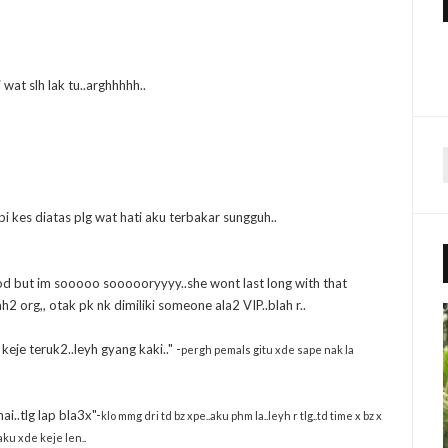
wat slh lak tu..arghhhhh..
r
pi kes diatas plg wat hati aku terbakar sungguh..
f
r
ood but im sooooo soooooryyyy..she wont last long with that
:
h2 org,, otak pk nk dimiliki someone ala2 VIP..blah r..
keje teruk2..leyh gyang kaki.." -
pergh pemals gitu xde sape nak la
ai..tlg lap bla3x"-
klo mmg dri td bz xpe..aku phm la..leyh r tlg..td time x bz x
aku xde keje len..