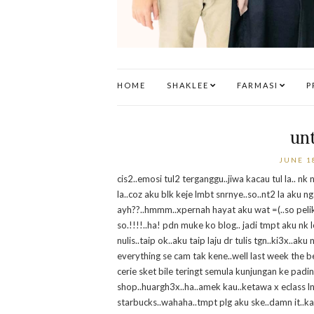
HOME
SHAKLEE
FARMASI
P
unt
JUNE 1
cis2..emosi tul2 terganggu..jiwa kacau tul la.. nk
la..coz aku blk keje lmbt snrnye..so..nt2 la aku 
ayh??..hmmm..xpernah hayat aku wat =(..so pelik
so.!!!!..ha! pdn muke ko blog.. jadi tmpt aku nk
nulis..taip ok..aku taip laju dr tulis tgn..ki3x..ak
everything se cam tak kene..well last week the be
cerie sket bile teringt semula kunjungan ke padi
shop..huargh3x..ha..amek kau..ketawa x eclass l
starbucks..wahaha..tmpt plg aku ske..damn it..ka