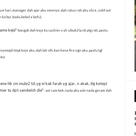
due hari..manager dah ajar aku smenye..dah ratus roti aku slice...sold out
 ko byr..bodo..bebel x beh2..
 lame keje"-
bongok dah keje ko cashier x yh sibuk2 la nk ptg roti..pastu
 nyempit tmpt keje aku..dah lah slh..kan kene fire ngn aku..pastu tgl
 mke
kene ltk cm mule2 td..yg ni kak farah yg ajar.. n akak..tlg ketepi
tomer tu dpt sandwich die"-
ayt cam bek..nada aku ade nada geram dah