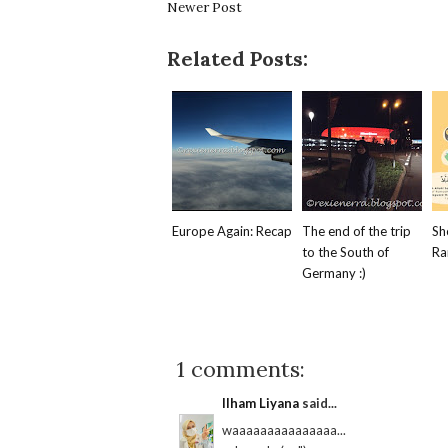
Newer Post
Related Posts:
Europe Again: Recap
The end of the trip
Sh
to the South of
Ra
Germany :)
1 comments:
Ilham Liyana
said...
waaaaaaaaaaaaaaa...