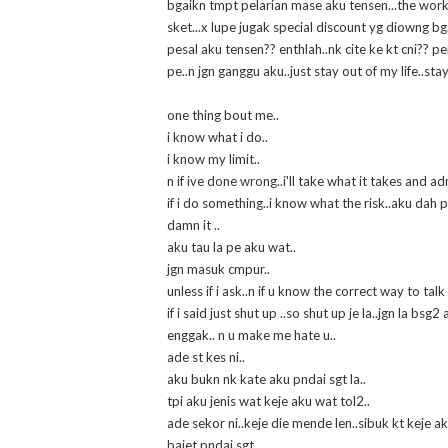
bgaikn tmpt pelarian mase aku tensen...the worke
sket...x lupe jugak special discount yg diowng bg
pesal aku tensen?? enthlah..nk cite ke kt cni?? p
pe..n jgn ganggu aku..just stay out of my life..st
one thing bout me..
i know what i do..
i know my limit..
n if ive done wrong..i'll take what it takes and ad
if i do something..i know what the risk..aku dah 
damn it ..
aku tau la pe aku wat..
jgn masuk cmpur..
unless if i ask..n if u know the correct way to talk
if i said just shut up ..so shut up je la..jgn la bs
enggak.. n u make me hate u..
ade st kes ni..
aku bukn nk kate aku pndai sgt la..
tpi aku jenis wat keje aku wat tol2..
ade sekor ni..keje die mende len..sibuk kt keje ak
bajet pndai sgt..