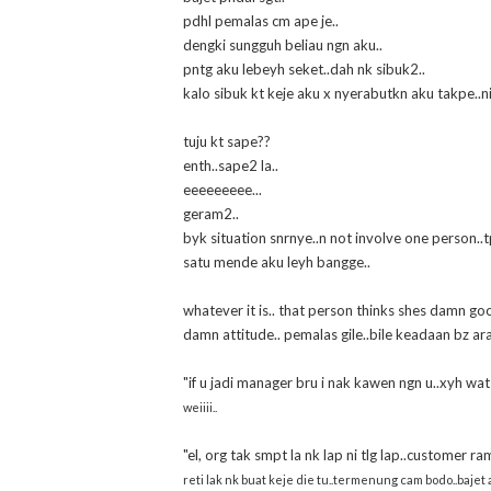
pdhl pemalas cm ape je..
dengki sungguh beliau ngn aku..
pntg aku lebeyh seket..dah nk sibuk2..
kalo sibuk kt keje aku x nyerabutkn aku takpe..ni 
tuju kt sape??
enth..sape2 la..
eeeeeeeee...
geram2..
byk situation snrnye..n not involve one person..t
satu mende aku leyh bangge..
whatever it is.. that person thinks shes damn g
damn attitude.. pemalas gile..bile keadaan bz ara
"if u jadi manager bru i nak kawen ngn u..xyh wat 
weiiii..
"el, org tak smpt la nk lap ni tlg lap..customer ram
reti lak nk buat keje die tu..termenung cam bodo..bajet 