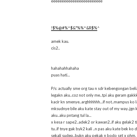
eeeeeeeeeeeeeeeeeeeeeeee
!$%@#%^$&*%%^&R$%
^
amek kau.
cis2..
hahahahhahaha
puas hati...
P/s: actually sme org tau n sdr kebengongan bel
legakn aku..coz not only me..tpi aku geram gakkk..
kacir kn smenye..arghhhhhh...if not..mampus ko l
mksudnye bile aku kate stay out of my way..jgn 
aku..aku pntang tul la...
x kesa r sape2..adek2 or kawan2..if aku gelak2 ti
tu..if tnye gak byk2 kali ..n pas aku kate bek ko 
sekali sudep..bukn aku pekak n bodo sgt x phm.