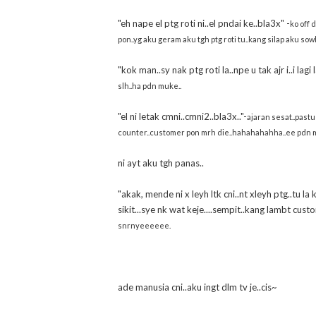
"eh nape el ptg roti ni..el pndai ke..bla3x" -
ko off 
pon..yg aku geram aku tgh ptg roti tu..kang silap aku sowh
"kok man..sy nak ptg roti la..npe u tak ajr i..i lagi
slh..ha pdn muke..
"el ni letak cmni..cmni2..bla3x.."-
ajaran sesat..pastu
counter..customer pon mrh die..hahahahahha..ee pdn
ni ayt aku tgh panas..
"akak, mende ni x leyh ltk cni..nt xleyh ptg..tu la 
sikit...sye nk wat keje....sempit..kang lambt cus
snrnyeeeeee.
ade manusia cni..aku ingt dlm tv je..cis~