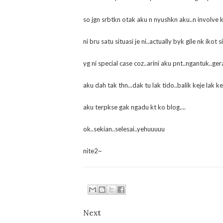
so jgn srbtkn otak aku n nyushkn aku..n involve 
ni bru satu situasi je ni..actually byk gile nk ikot
yg ni special case coz..arini aku pnt..ngantuk..ger
aku dah tak thn...dak tu lak tido..balik keje lak k
aku terpkse gak ngadu kt ko blog....
ok..sekian..selesai..yehuuuuu
nite2~
Next