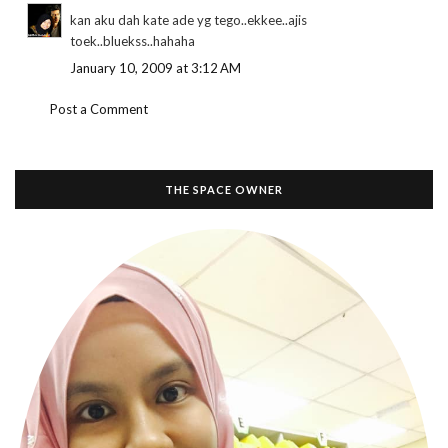
kan aku dah kate ade yg tego..ekkee..ajis
toek..bluekss..hahaha
January 10, 2009 at 3:12 AM
Post a Comment
THE SPACE OWNER