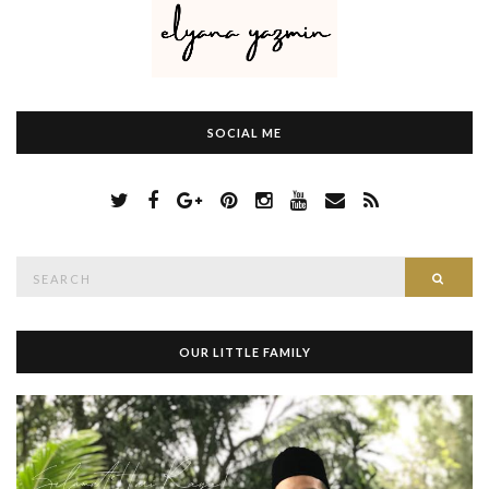
SOCIAL ME
S
Searc
e
a
r
c
h
OUR LITTLE FAMILY
f
o
r
: