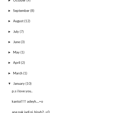
October
(9)
►
September
(8)
►
August
(12)
►
July
(7)
►
June
(3)
►
May
(1)
►
April
(2)
►
March
(1)
►
January
(10)
▼
p.s i love you..
kantoi!!!! adeyh....=o
ape nak jadi ni..hisyh2..=0