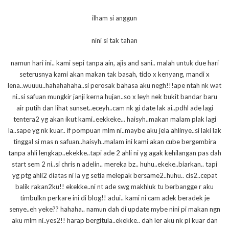
ilham si anggun
nini si tak tahan
namun hari ini.. kami sepi tanpa ain, ajis and sani.. malah untuk due hari
seterusnya kami akan makan tak basah, tido x kenyang, mandi x
lena..wuuuu..hahahahaha..si perosak bahasa aku negh!!!ape ntah nk wat
ni..si safuan mungkir janji kerna hujan..so x leyh nek bukit bandar baru
air putih dan lihat sunset..eceyh..cam nk gi date lak ai..pdhl ade lagi
tentera2 yg akan ikut kami..eekkeke... haisyh..makan malam plak lagi
la..sape yg nk kuar.. if pompuan mlm ni..maybe aku jela ahlinye..si laki lak
tinggal si mas n safuan..haisyh..malam ini kami akan cube bergembira
tanpa ahli lengkap..ekekke..tapi ade 2 ahli ni yg agak kehilangan pas dah
start sem 2 ni..si chris n adelin.. mereka bz.. huhu..ekeke..biarkan.. tapi
yg ptg ahli2 diatas ni la yg setia melepak bersame2..huhu.. cis2..cepat
balik rakan2ku!! ekekke..ni nt ade swg makhluk tu berbangge r aku
timbulkn perkare ini di blog!! adui.. kami ni cam adek beradek je
senye..eh yeke?? hahaha.. namun dah di update mybe nini pi makan ngn
aku mlm ni..yes2!! harap bergitula..ekekke.. dah ler aku nk pi kuar dan