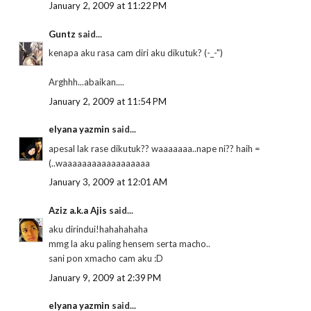
January 2, 2009 at 11:22 PM
Guntz
said...
kenapa aku rasa cam diri aku dikutuk? (-_-")
Arghhh...abaikan....
January 2, 2009 at 11:54 PM
elyana yazmin
said...
apesal lak rase dikutuk?? waaaaaaa..nape ni?? haih =
(..waaaaaaaaaaaaaaaaaa
January 3, 2009 at 12:01 AM
Aziz a.k.a Ajis
said...
aku dirindui!hahahahaha
mmg la aku paling hensem serta macho..
sani pon xmacho cam aku :D
January 9, 2009 at 2:39 PM
elyana yazmin
said...