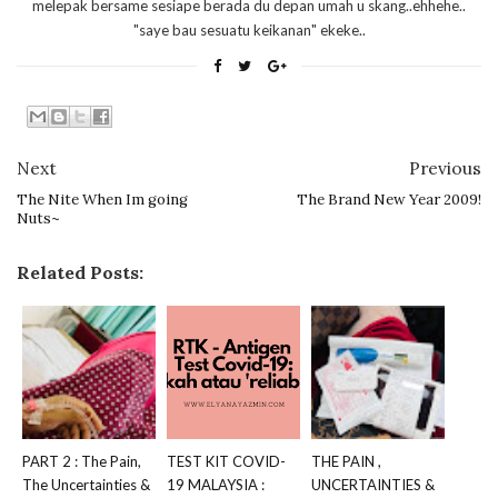
melepak bersame sesiape berada du depan umah u skang..ehhehe..
"saye bau sesuatu keikanan" ekeke..
Next
Previous
The Nite When Im going
The Brand New Year 2009!
Nuts~
Related Posts:
PART 2 : The Pain,
TEST KIT COVID-
THE PAIN ,
The Uncertainties &
19 MALAYSIA :
UNCERTAINTIES &