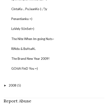
CintaKu .. PuJaanKo (-,-")y
Penantianku =)
LoVely SUnSet=)
The Nite When Im going Nuts~
RiNdu & BuHsaN..
The Brand New Year 2009!
GOttA FinD You =)
2008
(5)
►
Report Abuse