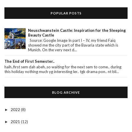
POPULAR POSTS
Neuschwanstein Castle: Inspiration for the Sleeping
Beauty Castle
Source: Google Image In part I – IV, my friend Faiq
showed me the city part of the Bavaria state which is
Munich. On the very next d...
The End of First Semester..
haih..first sem dah abeh..so waiting for the next sem to come.. during
this holiday nothing much yg interesting ler.. tgk drama pon.. nt bli...
BLOG ARCHIVE
2022
(8)
►
2021
(12)
►