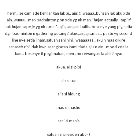
herm.. se cam ade kehilangan lak ai.. ain!!! waaaa..buhsan lak aku xde
ain..wuuuu...men badminton pon xde yg nk men..*hujan actually.. tapi if
tak hujan sape je yg nk turun*.. ajis,sani,ain balik.. besenye yang plg setia
dgn badminton n gathering petang2 akue,ain,ajis,mas... pastu yg second
line nye setia ilham,safuan,sani,nini.. waaaaaaa...aku n mas dikire
senaseb rini..dah kwn seangkatan kami tiada ajis n ain.. mood xde la
kan... besenye if pegi makan, men , merewang..ni la ahli2 nya:
akue, el si pipi
ain si cun
ajis si hidung
mas si macho
sani si manis
safuan si presiden abc=)