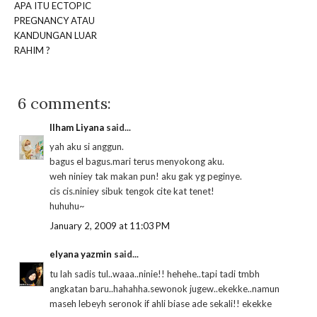
APA ITU ECTOPIC
PREGNANCY ATAU
KANDUNGAN LUAR
RAHIM ?
6 comments:
Ilham Liyana
said...
yah aku si anggun.
bagus el bagus.mari terus menyokong aku.
weh niniey tak makan pun! aku gak yg peginye.
cis cis.niniey sibuk tengok cite kat tenet!
huhuhu~
January 2, 2009 at 11:03 PM
elyana yazmin
said...
tu lah sadis tul..waaa..ninie!! hehehe..tapi tadi tmbh
angkatan baru..hahahha.sewonok jugew..ekekke..namun
maseh lebeyh seronok if ahli biase ade sekali!! ekekke